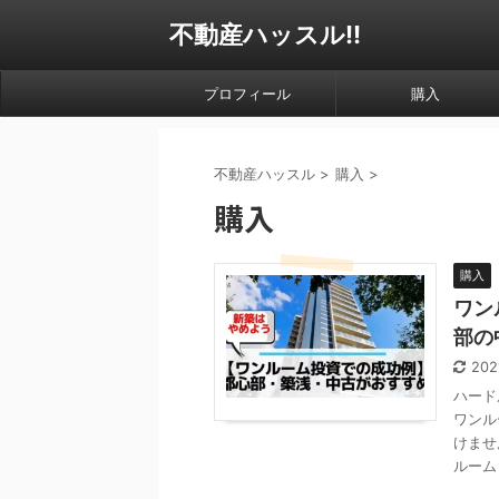
不動産ハッスル!!
プロフィール
購入
不動産ハッスル
>
購入
>
購入
購入
ワン
部の
202
ハード
ワンル
けませ
ルーム .