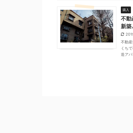
購入
不動
新築
201
不動産
くちで
造アパ