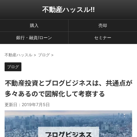
不動産ハッスル!!
購入
売却
銀行・融資/ローン
セミナー
不動産ハッスル
>
ブログ
>
ブログ
不動産投資とブログビジネスは、共通点が
多々あるので図解化して考察する
更新日：
2019年7月5日