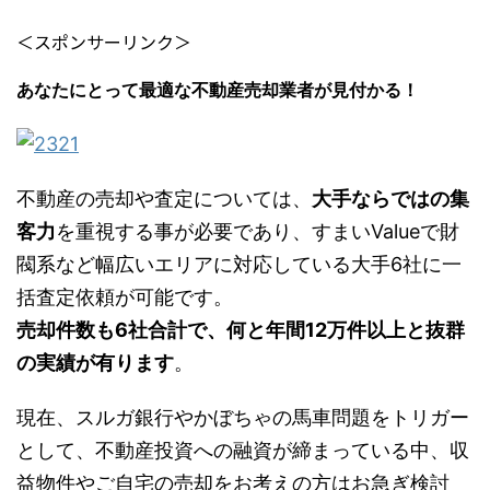
＜スポンサーリンク＞
あなたにとって最適な不動産売却業者が見付かる！
不動産の売却や査定については、
大手ならではの
集
客力
を重視する事が必要であり、すまいValueで財
閥系など幅広いエリアに対応している大手6社に一
括査定依頼が可能です。
売却件数も6社合計で、何と年間12万件以上と抜群
の実績が有ります
。
現在、スルガ銀行やかぼちゃの馬車問題をトリガー
として、不動産投資への融資が締まっている中、収
益物件やご自宅の売却をお考えの方はお急ぎ検討